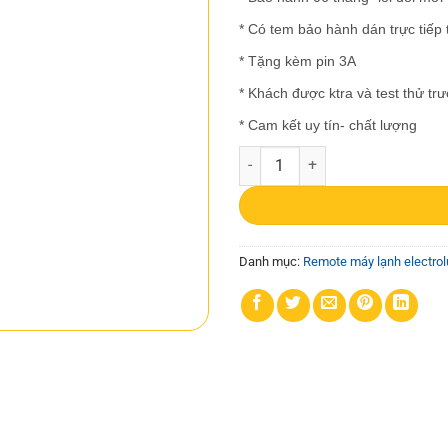
* Có tem bảo hành dán trực tiếp
* Tặng kèm pin 3A
* Khách được ktra và test thử tr
* Cam kết uy tín- chất lượng
Remote máy lạnh Hitachi 01 số l
Danh mục:
Remote máy lạnh electrol