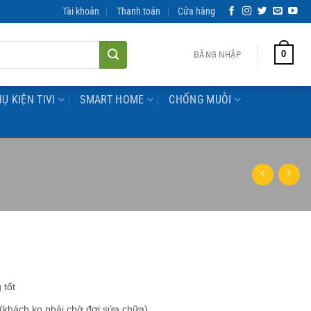
Tài khoản
Thanh toán
Cửa hàng
0
ĐĂNG NHẬP
Ụ KIỆN TIVI
SMART HOME
CHỐNG MUỖI
 tốt
 (khách ko phải chờ đợi sửa chữa)