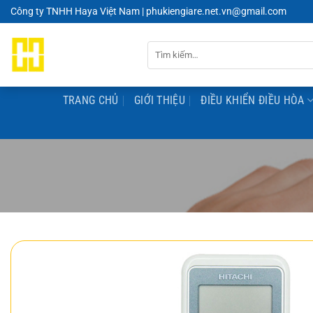
Chuyển
Công ty TNHH Haya Việt Nam | phukiengiare.net.vn@gmail.com
đến
nội
Tìm
dung
kiếm:
TRANG CHỦ
GIỚI THIỆU
ĐIỀU KHIỂN ĐIỀU HÒA