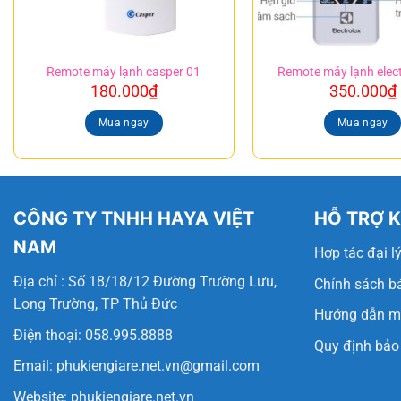
Remote máy lạnh casper 01
Remote máy lạnh elect
180.000
₫
350.000
₫
Mua ngay
Mua ngay
CÔNG TY TNHH HAYA VIỆT
HỖ TRỢ 
NAM
Hợp tác đại l
Địa chỉ : Số 18/18/12 Đường Trường Lưu,
Chính sách b
Long Trường, TP Thủ Đức
Hướng dẫn m
Điện thoại: 058.995.8888
Quy định bảo
Email:
phukiengiare.net.vn@gmail.com
Website:
phukiengiare.net.vn