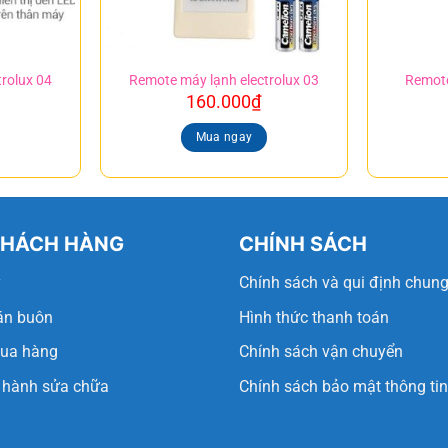
rolux 04
Remote máy lạnh electrolux 03
Remote
160.000
₫
Mua ngay
KHÁCH HÀNG
CHÍNH SÁCH
ý
Chính sách và qui định chun
án buôn
Hình thức thanh toán
ua hàng
Chính sách vận chuyển
 hành sửa chữa
Chính sách bảo mật thông tin