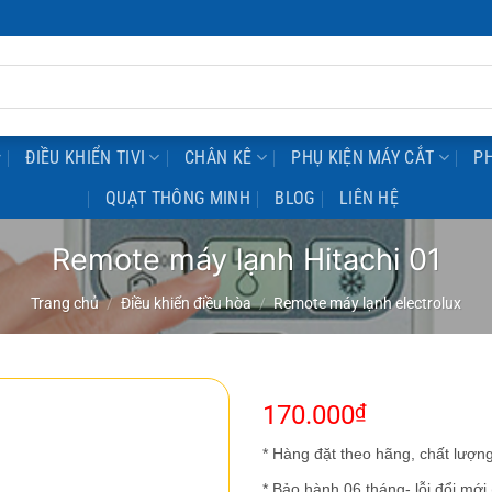
ĐIỀU KHIỂN TIVI
CHÂN KÊ
PHỤ KIỆN MÁY CẮT
PH
QUẠT THÔNG MINH
BLOG
LIÊN HỆ
Remote máy lạnh Hitachi 01
Trang chủ
/
Điều khiển điều hòa
/
Remote máy lạnh electrolux
170.000
₫
* Hàng đặt theo hãng, chất lượng
* Bảo hành 06 tháng- lỗi đổi mới