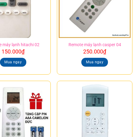
 máy lạnh hitachi 02
Remote máy lạnh casper 04
150.000
₫
250.000
₫
Mua ngay
Mua ngay