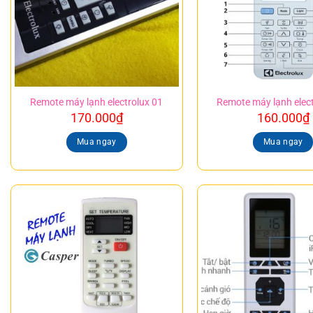
Remote máy lạnh electrolux 01
Remote máy lạnh elect
170.000
₫
160.000
₫
Mua ngay
Mua ngay