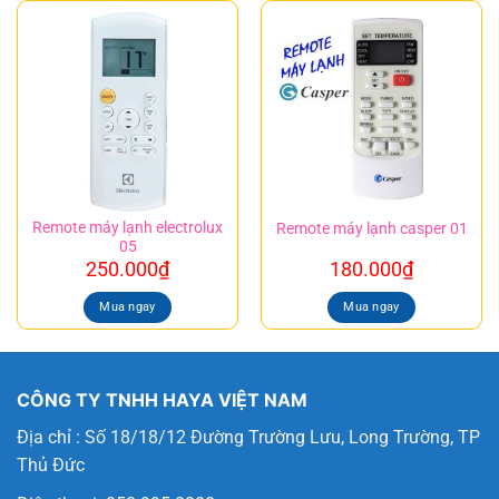
Remote máy lạnh electrolux
Remote máy lạnh casper 01
05
250.000
₫
180.000
₫
Mua ngay
Mua ngay
CÔNG TY TNHH HAYA VIỆT NAM
Địa chỉ : Số 18/18/12 Đường Trường Lưu, Long Trường, TP
Thủ Đức