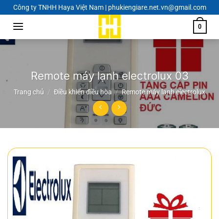
Chuyển
Công ty TNHH Haya Việt Nam | phukiengiare.net.vn@gmail.com
đến
0
nội
dung
Remote máy lạnh electrolux 03
Trang chủ
/
Điều khiển điều hòa
/
Remote máy lạnh electrolux