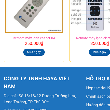
Remote máy lạnh casper 04
Remote máy lạnh elect
250.000
₫
350.000
₫
Mua ngay
Mua ngay
CÔNG TY TNHH HAYA VIỆT
HỖ TRỢ 
NAM
Hợp tác đại l
Địa chỉ : Số 18/18/12 Đường Trường Lưu,
Chính sách b
Long Trường, TP Thủ Đức
Hướng dẫn m