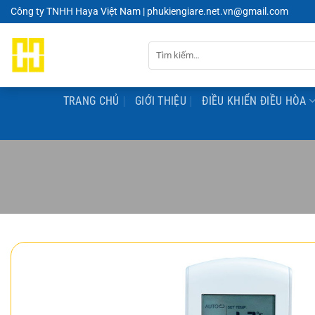
Chuyển
Công ty TNHH Haya Việt Nam | phukiengiare.net.vn@gmail.com
đến
nội
Tìm
dung
kiếm:
TRANG CHỦ
GIỚI THIỆU
ĐIỀU KHIỂN ĐIỀU HÒA