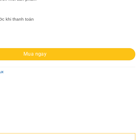
ước khi thanh toán
 lượng
Mua ngay
ux