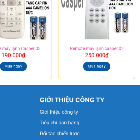
 máy lạnh Casper 03
Remote máy lạnh casper 02
190.000
₫
250.000
₫
Mua ngay
Mua ngay
GIỚI THIỆU CÔNG TY
g
Giới thiệu công ty
Tiêu chí bán hàng
Đối tác chiến lược