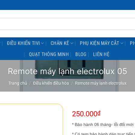
ĐIỀU KHIỂN TIVI
CHÂN KÊ
PHỤ KIỆN MÁY CẮT
PH
QUẠT THÔNG MINH
BLOG
LIÊN HỆ
Remote máy lạnh electrolux 05
Trang chủ
/
Điều khiển điều hòa
/
Remote máy lạnh electrolux
250.000
₫
* Bảo hành 06 tháng- lỗi đổi mới
* Có tem bảo hành dán trực tiếp