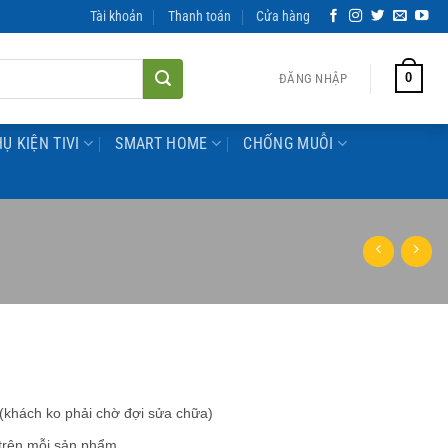
Tài khoản
Thanh toán
Cửa hàng
0
ĐĂNG NHẬP
Ụ KIỆN TIVI
SMART HOME
CHỐNG MUỖI
 (khách ko phải chờ đợi sửa chữa)
 trên mỗi sản phẩm