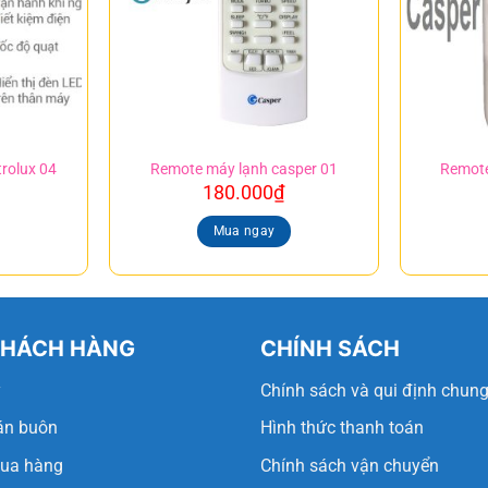
rolux 04
Remote máy lạnh casper 01
Remote
180.000
₫
Mua ngay
KHÁCH HÀNG
CHÍNH SÁCH
ý
Chính sách và qui định chun
án buôn
Hình thức thanh toán
ua hàng
Chính sách vận chuyển