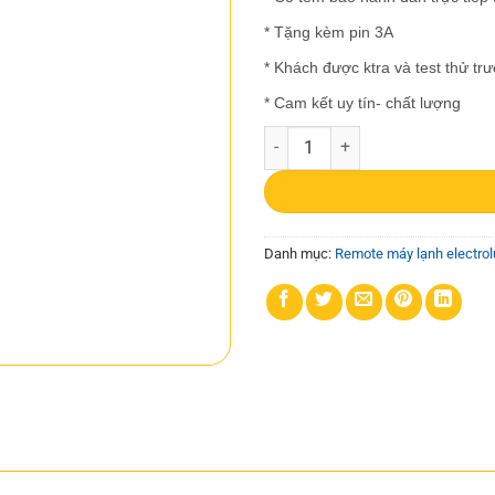
* Tặng kèm pin 3A
* Khách được ktra và test thử tr
* Cam kết uy tín- chất lượng
Remote máy lạnh electrolux 05 số
Danh mục:
Remote máy lạnh electrol