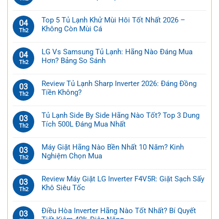
Top 5 Tủ Lạnh Khử Mùi Hôi Tốt Nhất 2026 –
04
Không Còn Mùi Cá
Th2
LG Vs Samsung Tủ Lạnh: Hãng Nào Đáng Mua
04
Hơn? Bảng So Sánh
Th2
Review Tủ Lạnh Sharp Inverter 2026: Đáng Đồng
03
Tiền Không?
Th2
Tủ Lạnh Side By Side Hãng Nào Tốt? Top 3 Dung
03
Tích 500L Đáng Mua Nhất
Th2
Máy Giặt Hãng Nào Bền Nhất 10 Năm? Kinh
03
Nghiệm Chọn Mua
Th2
Review Máy Giặt LG Inverter F4V5R: Giặt Sạch Sấy
03
Khô Siêu Tốc
Th2
Điều Hòa Inverter Hãng Nào Tốt Nhất? Bí Quyết
03