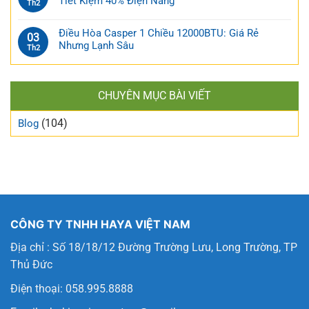
Tiết Kiệm 40% Điện Năng
Th2
Điều Hòa Casper 1 Chiều 12000BTU: Giá Rẻ
03
Nhưng Lạnh Sâu
Th2
CHUYÊN MỤC BÀI VIẾT
(104)
Blog
CÔNG TY TNHH HAYA VIỆT NAM
Địa chỉ : Số 18/18/12 Đường Trường Lưu, Long Trường, TP
Thủ Đức
Điện thoại: 058.995.8888