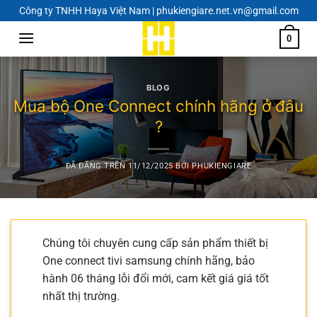
Chuyển
Công ty TNHH Haya Việt Nam | phukiengiare.net.vn@gmail.com
đến
0
nội
dung
BLOG
Mua bộ One Connect chính hãng ở đâu
?
ĐÃ ĐĂNG TRÊN
11/12/2025
BỞI
PHUKIENGIARE
Chúng tôi chuyên cung cấp sản phẩm thiết bị
One connect tivi samsung chính hãng, bảo
hành 06 tháng lỗi đổi mới, cam kết giá giá tốt
nhất thị trường.