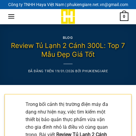
Chuyển
Công ty TNHH Haya Việt Nam | phukiengiare.net.vn@gmail.com
đến
0
nội
dung
BLOG
Review Tủ Lạnh 2 Cánh 300L: Top 7
Mẫu Đẹp Giá Tốt
ĐÃ ĐĂNG TRÊN
19/01/2026
BỞI
PHUKIENGIARE
Trong bối cảnh thị trường điện máy đa
dạng như hiện nay, việc tìm kiếm một
thiết bị bảo quản thực phẩm vừa vặn
cho gia đình nhỏ là điều vô cùng quan
trọng. Bài viết
Review Tủ Lạnh 2 Cánh