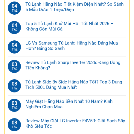
Tủ Lạnh Hãng Nào Tiết Kiệm Điện Nhất? So Sánh
04
5 Mẫu Dưới 1 Triệu/Điện
Th2
Top 5 Tủ Lạnh Khử Mùi Hôi Tốt Nhất 2026 –
04
Không Còn Mùi Cá
Th2
LG Vs Samsung Tủ Lạnh: Hãng Nào Đáng Mua
04
Hơn? Bảng So Sánh
Th2
Review Tủ Lạnh Sharp Inverter 2026: Đáng Đồng
03
Tiền Không?
Th2
Tủ Lạnh Side By Side Hãng Nào Tốt? Top 3 Dung
03
Tích 500L Đáng Mua Nhất
Th2
Máy Giặt Hãng Nào Bền Nhất 10 Năm? Kinh
03
Nghiệm Chọn Mua
Th2
Review Máy Giặt LG Inverter F4V5R: Giặt Sạch Sấy
03
Khô Siêu Tốc
Th2