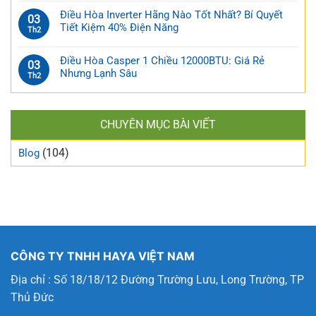
Điều Hòa Inverter Hãng Nào Tốt Nhất? Bí Quyết
03
Tiết Kiệm 40% Điện Năng
Th2
Điều Hòa Casper 1 Chiều 12000BTU: Giá Rẻ
03
Nhưng Lạnh Sâu
Th2
CHUYÊN MỤC BÀI VIẾT
(104)
Blog
CÔNG TY TNHH HAYA VIỆT NAM
Địa chỉ : Số 18/18/12 Đường Trường Lưu, Long Trường, TP
Thủ Đức