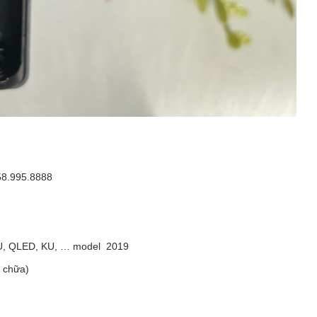
058.995.8888
 MU, QLED, KU, … model 2019
a chữa)