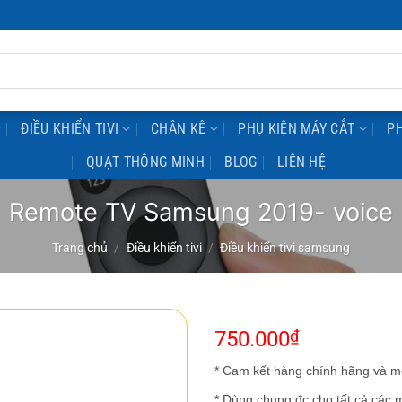
ĐIỀU KHIỂN TIVI
CHÂN KÊ
PHỤ KIỆN MÁY CẮT
PH
QUẠT THÔNG MINH
BLOG
LIÊN HỆ
Remote TV Samsung 2019- voice
Trang chủ
/
Điều khiển tivi
/
Điều khiển tivi samsung
750.000
₫
* Cam kết hàng chính hãng và 
* Dùng chung đc cho tất cả các