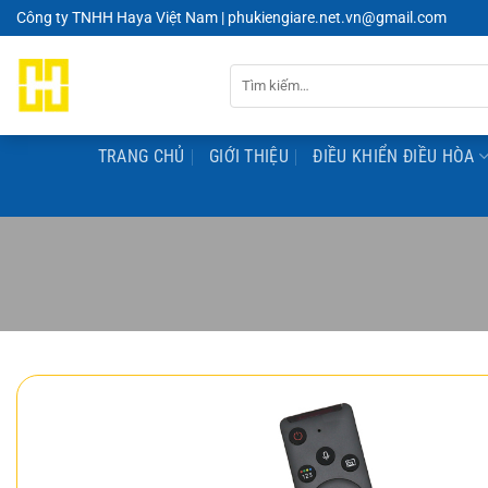
Chuyển
Công ty TNHH Haya Việt Nam | phukiengiare.net.vn@gmail.com
đến
nội
Tìm
dung
kiếm:
TRANG CHỦ
GIỚI THIỆU
ĐIỀU KHIỂN ĐIỀU HÒA