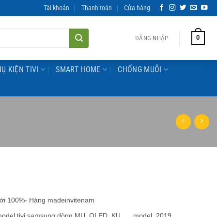
Tài khoản
Thanh toán
Cửa hàng
0
ĐĂNG NHẬP
Ụ KIỆN TIVI
SMART HOME
CHỐNG MUỖI
mới 100%- Hàng madeinvitenam
 model tivi samsung dòng MU, QLED, KU, … model 2019