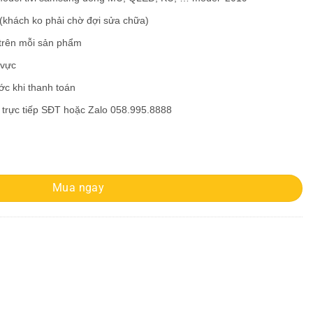
 (khách ko phải chờ đợi sửa chữa)
 trên mỗi sản phẩm
 vực
ước khi thanh toán
 hệ trực tiếp SĐT hoặc Zalo 058.995.8888
số lượng
Mua ngay