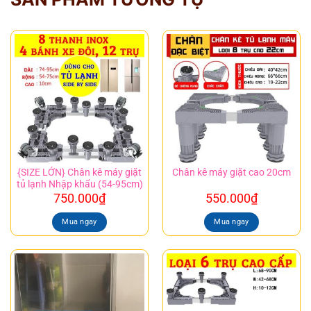
{SIZE LỚN} Chân kê máy giặt
Chân kê máy giặt cao 20cm
tủ lạnh Nhập khẩu (54-95cm)
750.000
₫
550.000
₫
Mua ngay
Mua ngay