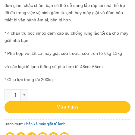
đơn giản, chắc chắn, bạn có thể dễ dàng lắp ráp tại nhà, hỗ trợ
tối đa trong việc vệ sinh gầm tủ lạnh hay máy giặt và đảm bảo
thiết bị vận hành êm ái, bền bỉ hơn.
* 4 chân trụ bọc innox đệm cao su chống rung lắc tối đa cho máy
giặt nhà bạn
* Phù hợp với tất cả máy giặt cửa trước, cửa trên từ 6kg-13kg
và các loại tủ lạnh thông số phù hợp từ 48cm-65cm
* Chịu lực trọng tải 200kg
Chân đế máy giặt tủ lạnh VN cao cấp số lượng
Mua ngay
Danh mục:
Chân kê máy giặt tủ lạnh