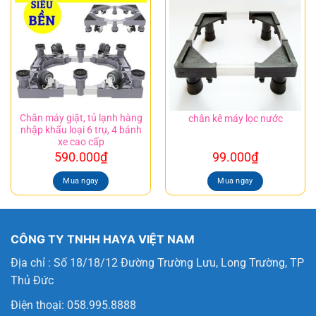
Chân máy giặt, tủ lạnh hàng
chân kê máy lọc nước
nhập khẩu loại 6 trụ, 4 bánh
xe cao cấp
590.000
₫
99.000
₫
Mua ngay
Mua ngay
CÔNG TY TNHH HAYA VIỆT NAM
Địa chỉ : Số 18/18/12 Đường Trường Lưu, Long Trường, TP
Thủ Đức
Điện thoại: 058.995.8888