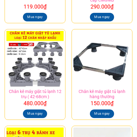
cấp CMGMB
119.000
₫
290.000
₫
Mua ngay
Mua ngay
Chân kê máy giặt tủ lạnh 12
Chân kê máy giặt tủ lạnh
trụ ( 42-68cm )
hàng thường
480.000
₫
150.000
₫
Mua ngay
Mua ngay